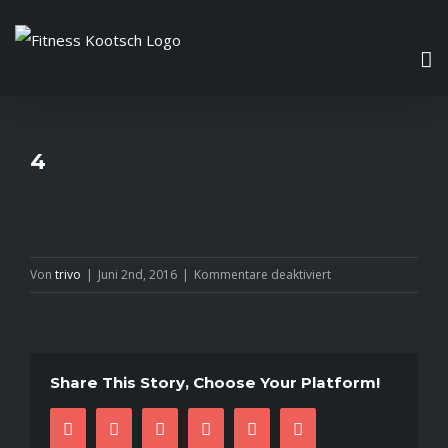
Zum
Inhalt
springen
4
für
Von
trivo
|
Juni 2nd, 2016
|
Kommentare deaktiviert
4
Share This Story, Choose Your Platform!
facebook
twitter
linkedin
reddit
pinterest
E-
Mail