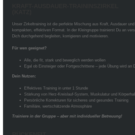
KRAFT-AUSDAUER-TRAININSZIRKEL
(KATZ)
Unser Zirkeltraining ist die perfekte Mischung aus Kraft, Ausdauer und
kompakten, effektiven Format. In der Kleingruppe trainierst Du an ver
Dich durchgehend begleiten, korrigieren und motivieren.
Für wen geeignet?
Alle, die fit, stark und beweglich werden wollen
Egal ob Einsteiger oder Fortgeschrittene – jede Übung wird an
Dein Nutzen:
Effektives Training in unter 1 Stunde
Stärkung von Herz-Kreislauf-System, Muskulatur und Körperha
Persönliche Korrekturen für sicheres und gesundes Training
Familiäre, wertschätzende Atmosphäre
Trainiere in der Gruppe – aber mit individueller Betreuung!
RÜCKENFIT