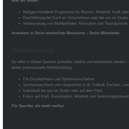
Was wir bieten:
Maßgeschneiderte Programme für Rücken, Mobilität, Kraft ode
Durchführung bei Euch im Unternehmen oder bei uns im Studio
Verbesserung von Wohlbefinden, Motivation und Teamdynamik
Investiere in Deine wertvollste Ressource – Deine Mitarbeiter.
Athletiktraining
Du willst in Deiner Sportart schneller, stärker und belastbarer werden
bieten professionelle Athletiktraining:
Für Einzelathleten und Sportmannschaften
Sportartspezifisch und zielgerichtet (z.B. Fußball, Fechten, Leic
Individuell bei uns im Studio oder auf dem Platz
Fokus auf Kraft, Koordination, Mobilität und Verletzungsprävent
Für Sportler, die mehr wollen.