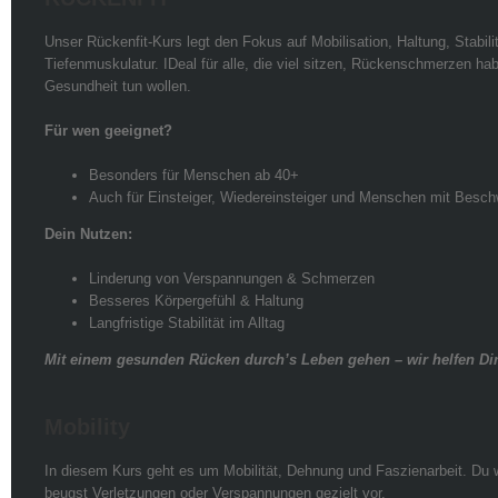
Unser Rückenfit-Kurs legt den Fokus auf Mobilisation, Haltung, Stabilit
Tiefenmuskulatur. IDeal für alle, die viel sitzen, Rückenschmerzen hab
Gesundheit tun wollen.
Für wen geeignet?
Besonders für Menschen ab 40+
Auch für Einsteiger, Wiedereinsteiger und Menschen mit Besc
Dein Nutzen:
Linderung von Verspannungen & Schmerzen
Besseres Körpergefühl & Haltung
Langfristige Stabilität im Alltag
Mit einem gesunden Rücken durch’s Leben gehen – wir helfen Dir
Mobility
In diesem Kurs geht es um Mobilität, Dehnung und Faszienarbeit. Du wi
beugst Verletzungen oder Verspannungen gezielt vor.