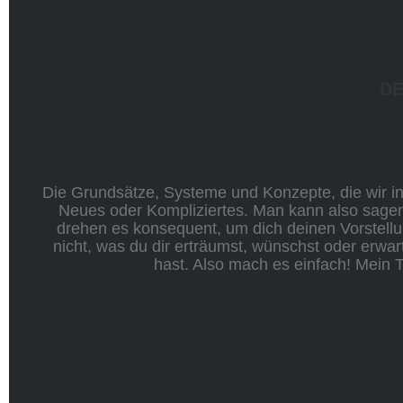
DE
Die Grundsätze, Systeme und Konzepte, die wir in 
Neues oder Kompliziertes. Man kann also sagen
drehen es konsequent, um dich deinen Vorstellu
nicht, was du dir erträumst, wünschst oder erwar
hast. Also mach es einfach! Mein 