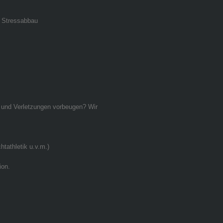
r Stressabbau
 – und Verletzungen vorbeugen? Wir
htathletik u.v.m.)
ion.