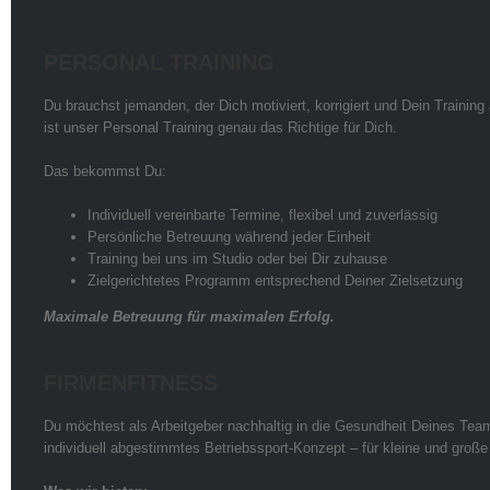
PERSONAL TRAINING
Du brauchst jemanden, der Dich motiviert, korrigiert und Dein Trainin
ist unser Personal Training genau das Richtige für Dich.
Das bekommst Du:
Individuell vereinbarte Termine, flexibel und zuverlässig
Persönliche Betreuung während jeder Einheit
Training bei uns im Studio oder bei Dir zuhause
Zielgerichtetes Programm entsprechend Deiner Zielsetzung
Maximale Betreuung für maximalen Erfolg.
FIRMENFITNESS
Du möchtest als Arbeitgeber nachhaltig in die Gesundheit Deines Teams
individuell abgestimmtes Betriebssport-Konzept – für kleine und groß