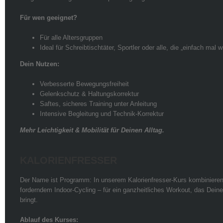
Für wen geeignet?
Für alle Altersgruppen
Ideal für Schreibtischtäter, Sportler oder alle, die „einfach mal
Dein Nutzen:
Verbesserte Bewegungsfreiheit
Gelenkschutz & Haltungskorrektur
Saftes, sicheres Training unter Anleitung
Intensive Begleitung und Technik-Korrektur
Mehr Leichtigkeit & Mobilität für Deinen Alltag.
KALORIENFRESSER
Der Name ist Programm: In unserem Kalorienfresser-Kurs kombinieren w
forderndem Indoor-Cycling – für ein ganzheitliches Workout, das Dein
bringt.
Ablauf des Kurses: