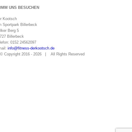
OMM UNS BESUCHEN
r Kootsch
 Sportpark Billerbeck
lker Berg 5
727 Billerbeck
lefon: 0152 24562097
ail:
info@fitness-derkootsch.de
© Copyright 2016 -
2026 | All Rights Reserved
facebook
flickr
twitter
instagram