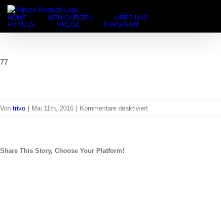
Suche
Zum
nach:
Inhalt
HOME
NEUIGKEITEN
ÜBER UNS
springen
FITNESS
PREISE
KURSPLAN
77
für
Von
trivo
|
Mai 11th, 2016
|
Kommentare deaktiviert
77
Share This Story, Choose Your Platform!
facebook
twitter
linkedin
reddit
pinterest
E-
Mail