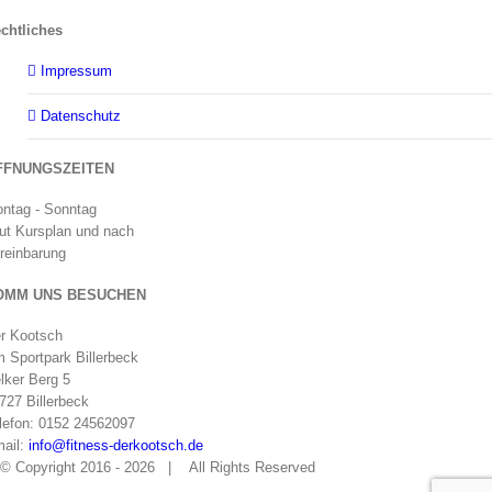
chtliches
Impressum
Datenschutz
FFNUNGSZEITEN
ntag - Sonntag
ut Kursplan und nach
reinbarung
OMM UNS BESUCHEN
r Kootsch
 Sportpark Billerbeck
lker Berg 5
727 Billerbeck
lefon: 0152 24562097
ail:
info@fitness-derkootsch.de
© Copyright 2016 -
2026 | All Rights Reserved
facebook
flickr
twitter
instagram