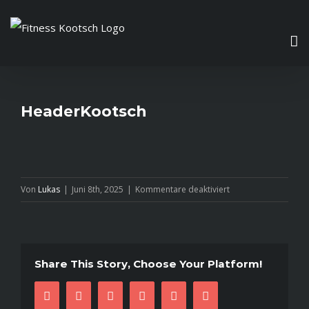
Zum
Inhalt
springen
HeaderKootsch
für
Von
Lukas
|
Juni 8th, 2025
|
Kommentare deaktiviert
HeaderKootsch
Share This Story, Choose Your Platform!
facebook
twitter
linkedin
reddit
pinterest
E-
Mail