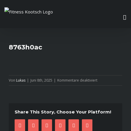
Zum
Inhalt
springen
8763h0ac
für
Von
Lukas
|
Juni 8th, 2025
|
Kommentare deaktiviert
8763h0ac
Share This Story, Choose Your Platform!
facebook
twitter
linkedin
reddit
pinterest
E-
Mail